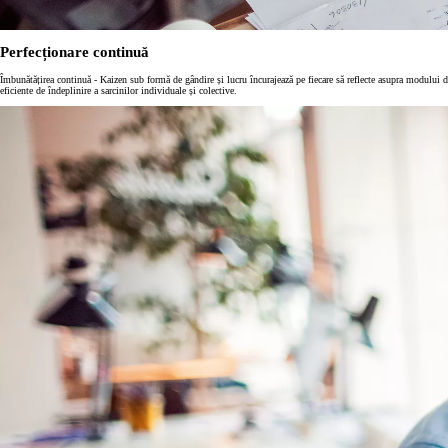
Perfecționare continuă
Îmbunătățirea continuă - Kaizen sub formă de gândire și lucru încurajează pe fiecare să reflecte asupra modului de 
eficiente de îndeplinire a sarcinilor individuale și colective.