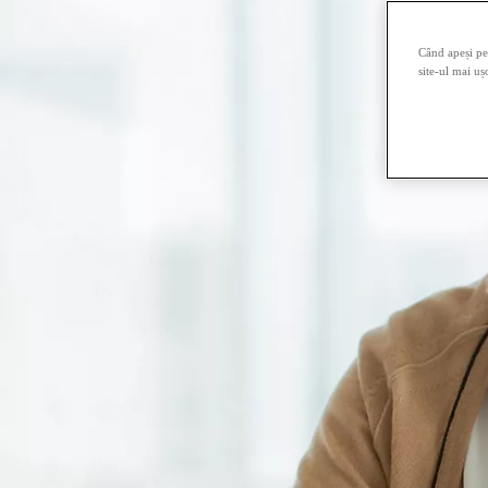
Când apeși pe 
site-ul mai uș