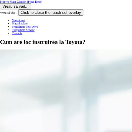
Skip to Main Content
(Press Enter)
Vreau să văd...
Click to close the reach out overlay
Vreau să văd...
Mașini noi
Mașini rulate
Programare Test Drive
Programare Service
Contacte
Cum are loc instruirea la Toyota?