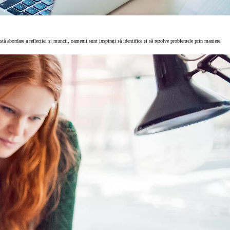
astă abordare a reflecției și muncii, oamenii sunt inspirați să identifice și să rezolve problemele prin maniere