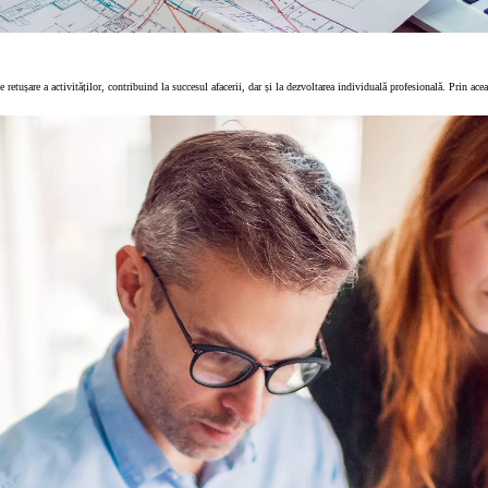
retușare a activităților, contribuind la succesul afacerii, dar și la dezvoltarea individuală profesională. Prin ace