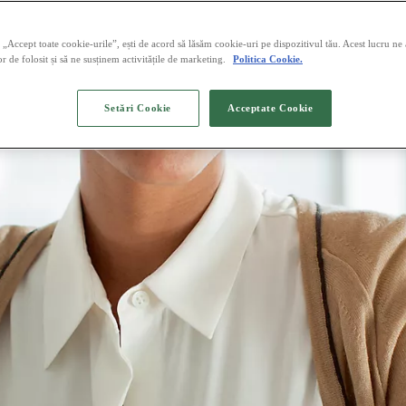
„Accept toate cookie-urile”, ești de acord să lăsăm cookie-uri pe dispozitivul tău. Acest lucru ne
or de folosit și să ne susținem activitățile de marketing.
Politica Cookie.
Setări Cookie
Acceptate Cookie