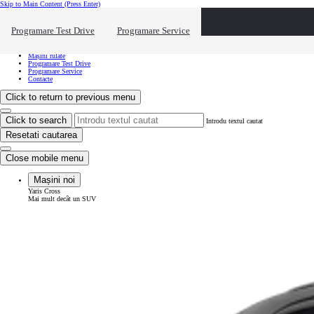
Skip to Main Content
(Press Enter)
Vreau să văd...
Click to close the reach out overlay
Programare Test Drive
Programare Service
Vreau să văd...
Mașini noi
Mașini rulate
Programare Test Drive
Programare Service
Contacte
Click to return to previous menu
Click to search
Introdu textul cautat
Resetati cautarea
Close mobile menu
Mașini noi
Yaris Cross
Mai mult decât un SUV