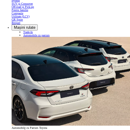
Hybrid
SUV și Crossover
Off-road și Pick-up
Pentru familie
Compacte
Utilitate (LCV)
GR Sport
Broșuri
Mașini rulate
Trade-In
Automobile cu parcurs
Automobile cu Parcurs Toyota