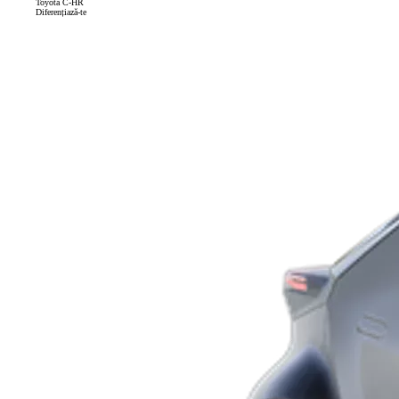
Toyota C-HR
Diferențiază-te