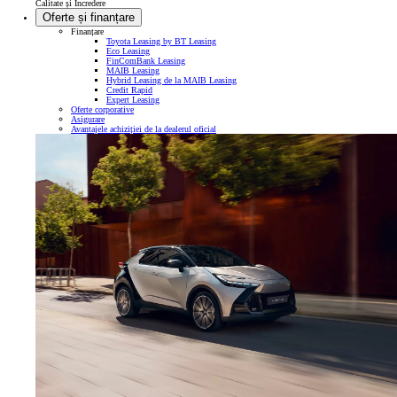
Calitate și Încredere
Oferte și finanțare
Finanțare
Toyota Leasing by BT Leasing
Eco Leasing
FinComBank Leasing
MAIB Leasing
Hybrid Leasing de la MAIB Leasing
Credit Rapid
Expert Leasing
Oferte corporative
Asigurare
Avantajele achiziției de la dealerul oficial