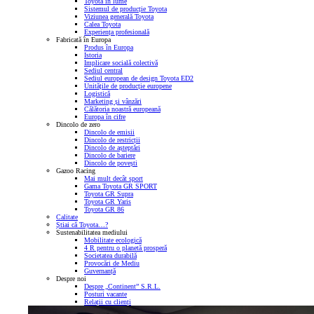
Toyota în lume
Sistemul de producție Toyota
Viziunea generală Toyota
Calea Toyota
Experiența profesională
Fabricată în Europa
Produs în Europa
Istoria
Implicare socială colectivă
Sediul central
Sediul european de design Toyota ED2
Unitățile de producție europene
Logistică
Marketing și vânzări
Călătoria noastră europeană
Europa în cifre
Dincolo de zero
Dincolo de emisii
Dincolo de restricții
Dincolo de așteptări
Dincolo de bariere
Dincolo de povești
Gazoo Racing
Mai mult decât sport
Gama Toyota GR SPORT
Toyota GR Supra
Toyota GR Yaris
Toyota GR 86
Calitate
Știai că Toyota…?
Sustenabilitatea mediului
Mobilitate ecologică
4 R pentru o planetă prosperă
Societatea durabilă
Provocări de Mediu
Guvernanță
Despre noi
Despre „Continent” S.R.L.
Posturi vacante
Relații cu clienți