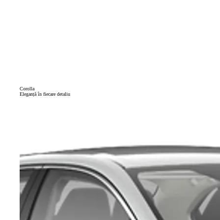
Corolla
Eleganță în fiecare detaliu