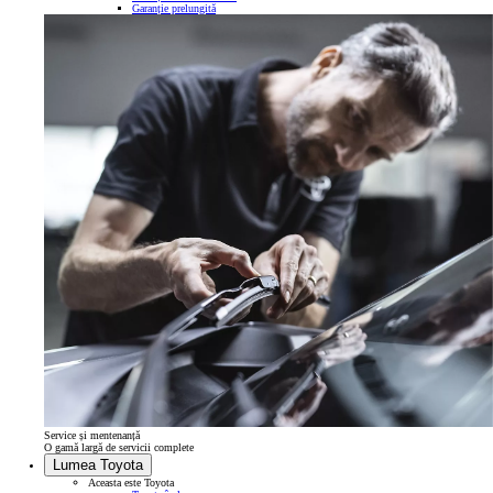
Garanție prelungită
Service și mentenanță
O gamă largă de servicii complete
Lumea Toyota
Aceasta este Toyota