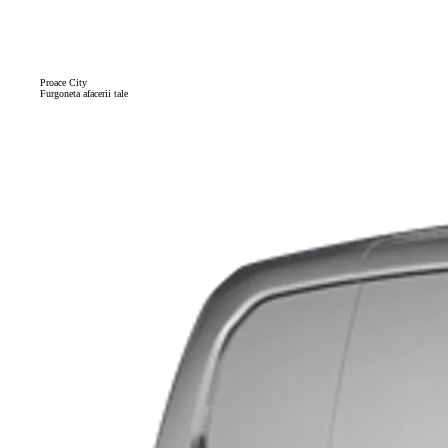
Proace City
Furgoneta afacerii tale