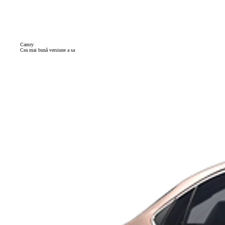
Camry
Cea mai bună versiune a sa