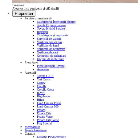
Finanțare
Alege ce ți se potrivește și află detalii
Proprietari
Service și mentenanță
Calculatorul întreținerii tehnice
Toyota Express Service
Toyota Hybrid Service
Reparații
Tinichigerie și vopsitorie
Serviciul de valoare
Verificare pas cu pas
Verificare de iarnă
Verificare de primăvară
Verificare de vară
Companii de rechemare
Opțiuni de mobilitate
Piese Auto
Piese originale Toyota
Anvelope
Accesorii
Toyota C-HR
Yari Cross
Camry
Corolla
Corolla Cross
RAV4
Highlander
Hilux
Land Cruiser Prado
Land Cruiser 300
Proace
Proace City
Proace Verso
Proace City Verso
Preț Special
Merchandise
Toyota Assistance
Garanție
Garanția Producătorului