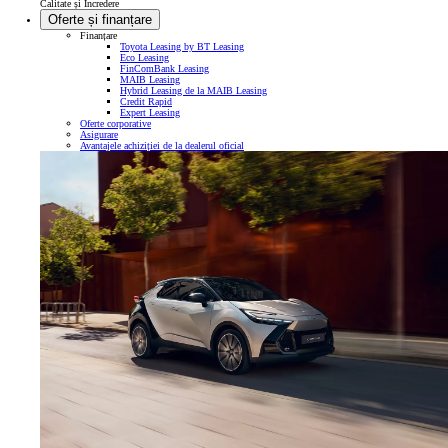
Calitate și Încredere
Oferte și finanțare
Finanțare
Toyota Leasing by BT Leasing
Eco Leasing
FinComBank Leasing
MAIB Leasing
Hybrid Leasing de la MAIB Leasing
Credit Rapid
Expert Leasing
Oferte corporative
Asigurare
Avantajele achiziției de la dealerul oficial