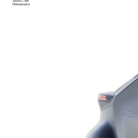
Toyota C-HR
Diferențiază-te