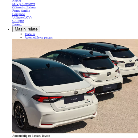
Hybrid
SUV și Crossover
Off-road și Pick-up
Pentru familie
Compacte
Utilitate (LCV)
GR Sport
Broșuri
Mașini rulate
Trade-In
Automobile cu parcurs
Automobile cu Parcurs Toyota