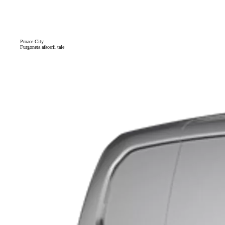
Proace City
Furgoneta afacerii tale