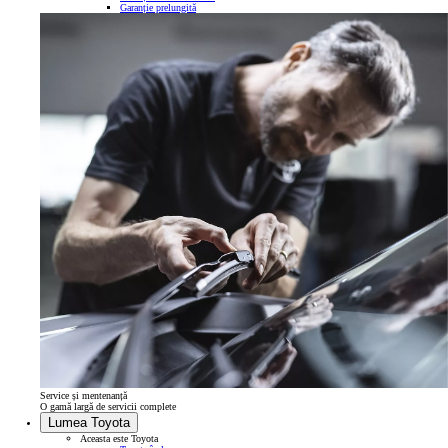
Garanție prelungită
Service și mentenanță
O gamă largă de servicii complete
Lumea Toyota
Aceasta este Toyota