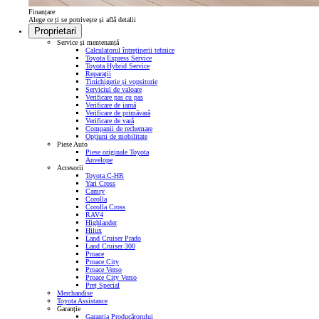
Finanțare
Alege ce ți se potrivește și află detalii
Proprietari
Service și mentenanță
Calculatorul întreținerii tehnice
Toyota Express Service
Toyota Hybrid Service
Reparații
Tinichigerie și vopsitorie
Serviciul de valoare
Verificare pas cu pas
Verificare de iarnă
Verificare de primăvară
Verificare de vară
Companii de rechemare
Opțiuni de mobilitate
Piese Auto
Piese originale Toyota
Anvelope
Accesorii
Toyota C-HR
Yari Cross
Camry
Corolla
Corolla Cross
RAV4
Highlander
Hilux
Land Cruiser Prado
Land Cruiser 300
Proace
Proace City
Proace Verso
Proace City Verso
Preț Special
Merchandise
Toyota Assistance
Garanție
Garanția Producătorului