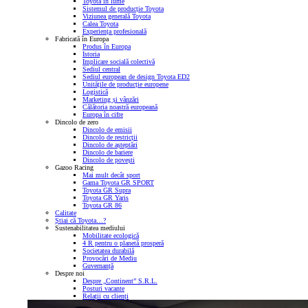
Toyota în lume
Sistemul de producție Toyota
Viziunea generală Toyota
Calea Toyota
Experiența profesională
Fabricată în Europa
Produs în Europa
Istoria
Implicare socială colectivă
Sediul central
Sediul european de design Toyota ED2
Unitățile de producție europene
Logistică
Marketing și vânzări
Călătoria noastră europeană
Europa în cifre
Dincolo de zero
Dincolo de emisii
Dincolo de restricții
Dincolo de așteptări
Dincolo de bariere
Dincolo de povești
Gazoo Racing
Mai mult decât sport
Gama Toyota GR SPORT
Toyota GR Supra
Toyota GR Yaris
Toyota GR 86
Calitate
Știai că Toyota…?
Sustenabilitatea mediului
Mobilitate ecologică
4 R pentru o planetă prosperă
Societatea durabilă
Provocări de Mediu
Guvernanță
Despre noi
Despre „Continent” S.R.L.
Posturi vacante
Relații cu clienți