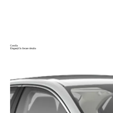
Corolla
Eleganță în fiecare detaliu