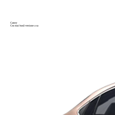
Camry
Cea mai bună versiune a sa