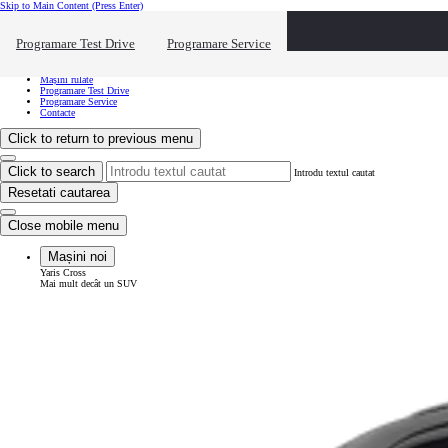
Skip to Main Content
(Press Enter)
Vreau să văd...
Click to close the reach out overlay
Programare Test Drive
Programare Service
Vreau să văd...
Mașini noi
Mașini rulate
Programare Test Drive
Programare Service
Contacte
Click to return to previous menu
Click to search
Introdu textul cautat
Resetati cautarea
Close mobile menu
Mașini noi
Yaris Cross
Mai mult decât un SUV