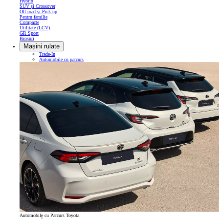
Hybrid
SUV și Crossover
Off-road și Pick-up
Pentru familie
Compacte
Utilitate (LCV)
GR Sport
Broșuri
Mașini rulate
Trade-In
Automobile cu parcurs
Automobile cu Parcurs Toyota