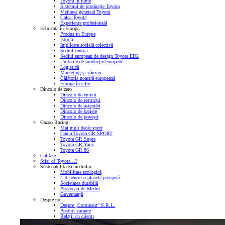
Toyota în lume
Sistemul de producție Toyota
Viziunea generală Toyota
Calea Toyota
Experiența profesională
Fabricată în Europa
Produs în Europa
Istoria
Implicare socială colectivă
Sediul central
Sediul european de design Toyota ED2
Unitățile de producție europene
Logistică
Marketing și vânzări
Călătoria noastră europeană
Europa în cifre
Dincolo de zero
Dincolo de emisii
Dincolo de restricții
Dincolo de așteptări
Dincolo de bariere
Dincolo de povești
Gazoo Racing
Mai mult decât sport
Gama Toyota GR SPORT
Toyota GR Supra
Toyota GR Yaris
Toyota GR 86
Calitate
Știai că Toyota…?
Sustenabilitatea mediului
Mobilitate ecologică
4 R pentru o planetă prosperă
Societatea durabilă
Provocări de Mediu
Guvernanță
Despre noi
Despre „Continent” S.R.L.
Posturi vacante
Relații cu clienți