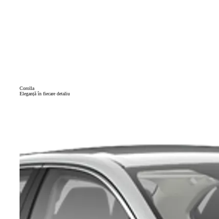
Corolla
Eleganță în fiecare detaliu