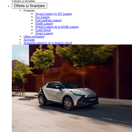
Calitate și Încredere
Oferte și finanțare
Finanțare
Toyota Leasing by BT Leasing
Eco Leasing
FinComBank Leasing
MAIB Leasing
Hybrid Leasing de la MAIB Leasing
Credit Rapid
Expert Leasing
Oferte corporative
Asigurare
Avantajele achiziției de la dealerul oficial