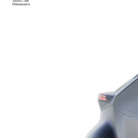
Toyota C-HR
Diferențiază-te