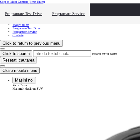
Skip to Main Content
(Press Enter)
Vreau să văd...
Click to close the reach out overlay
Programare Test Drive
Programare Service
Vreau să văd...
Mașini noi
Mașini rulate
Programare Test Drive
Programare Service
Contacte
Click to return to previous menu
Click to search
Introdu textul cautat
Resetati cautarea
Close mobile menu
Mașini noi
Yaris Cross
Mai mult decât un SUV