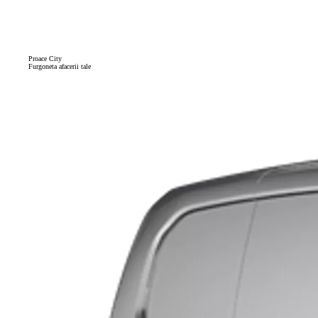
Proace City
Furgoneta afacerii tale