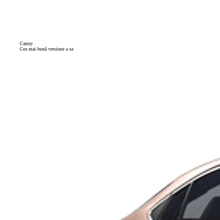
Camry
Cea mai bună versiune a sa