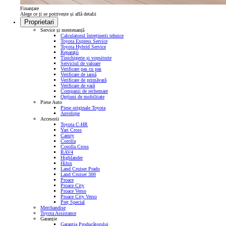
Finanțare
Alege ce ți se potrivește și află detalii
Proprietari
Service și mentenanță
Calculatorul întreținerii tehnice
Toyota Express Service
Toyota Hybrid Service
Reparații
Tinichigerie și vopsitorie
Serviciul de valoare
Verificare pas cu pas
Verificare de iarnă
Verificare de primăvară
Verificare de vară
Companii de rechemare
Opțiuni de mobilitate
Piese Auto
Piese originale Toyota
Anvelope
Accesorii
Toyota C-HR
Yari Cross
Camry
Corolla
Corolla Cross
RAV4
Highlander
Hilux
Land Cruiser Prado
Land Cruiser 300
Proace
Proace City
Proace Verso
Proace City Verso
Preț Special
Merchandise
Toyota Assistance
Garanție
Garanția Producătorului