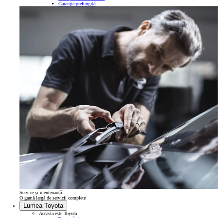
Garanție prelungită
Service și mentenanță
O gamă largă de servicii complete
Lumea Toyota
Aceasta este Toyota