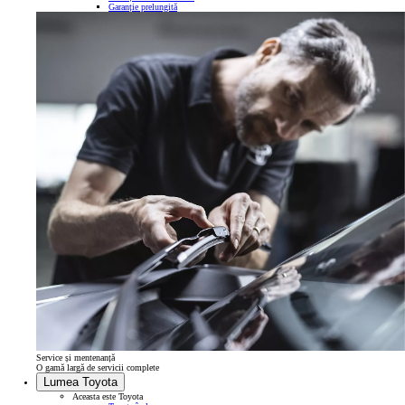
Garanție prelungită
Service și mentenanță
O gamă largă de servicii complete
Lumea Toyota
Aceasta este Toyota