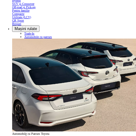
Hybrid
SUV și Crossover
Off-road și Pick-up
Pentru familie
Compacte
Utilitate (LCV)
GR Sport
Broșuri
Mașini rulate
Trade-In
Automobile cu parcurs
Automobile cu Parcurs Toyota