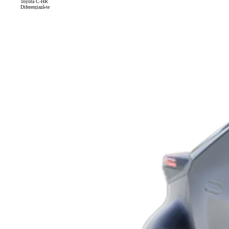
Toyota C-HR
Diferențiază-te