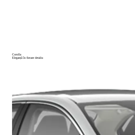
Corolla
Eleganță în fiecare detaliu