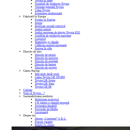
Toyota în lume
Sistemul de producție Toyota
Viziunea generală Toyota
Calea Toyota
Experiența profesională
Fabricată în Europa
Produs în Europa
Istoria
Implicare socială colectivă
Sediul central
Sediul european de design Toyota ED2
Unitățile de producție europene
Logistică
Marketing și vânzări
Călătoria noastră europeană
Europa în cifre
Dincolo de zero
Dincolo de emisii
Dincolo de restricții
Dincolo de așteptări
Dincolo de bariere
Dincolo de povești
Gazoo Racing
Mai mult decât sport
Gama Toyota GR SPORT
Toyota GR Supra
Toyota GR Yaris
Toyota GR 86
Calitate
Știai că Toyota…?
Sustenabilitatea mediului
Mobilitate ecologică
4 R pentru o planetă prosperă
Societatea durabilă
Provocări de Mediu
Guvernanță
Despre noi
Despre „Continent” S.R.L.
Posturi vacante
Relații cu clienți