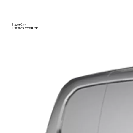
Proace City
Furgoneta afacerii tale