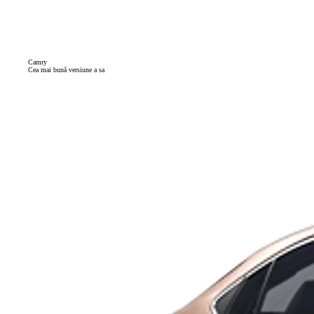
Camry
Cea mai bună versiune a sa