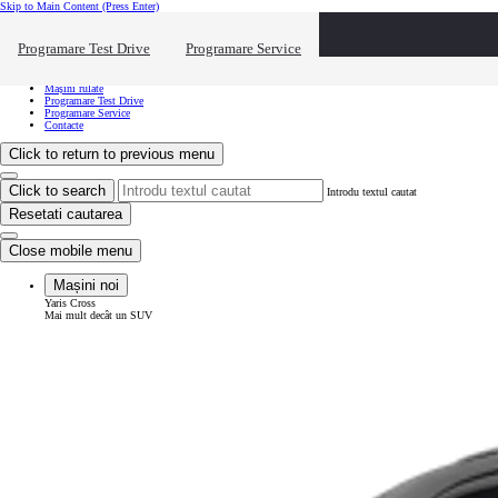
Skip to Main Content
(Press Enter)
Vreau să văd...
Click to close the reach out overlay
Programare Test Drive
Programare Service
Vreau să văd...
Mașini noi
Mașini rulate
Programare Test Drive
Programare Service
Contacte
Click to return to previous menu
Click to search
Introdu textul cautat
Resetati cautarea
Close mobile menu
Mașini noi
Yaris Cross
Mai mult decât un SUV