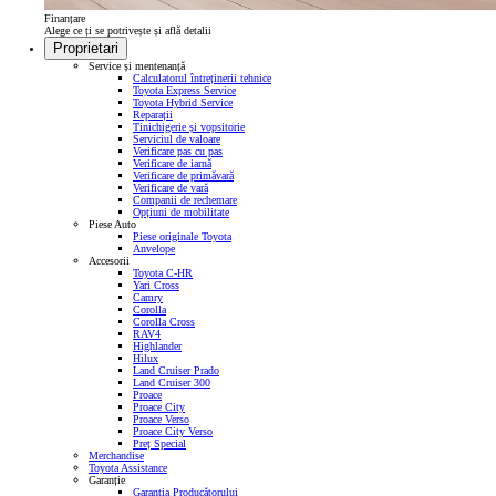
Finanțare
Alege ce ți se potrivește și află detalii
Proprietari
Service și mentenanță
Calculatorul întreținerii tehnice
Toyota Express Service
Toyota Hybrid Service
Reparații
Tinichigerie și vopsitorie
Serviciul de valoare
Verificare pas cu pas
Verificare de iarnă
Verificare de primăvară
Verificare de vară
Companii de rechemare
Opțiuni de mobilitate
Piese Auto
Piese originale Toyota
Anvelope
Accesorii
Toyota C-HR
Yari Cross
Camry
Corolla
Corolla Cross
RAV4
Highlander
Hilux
Land Cruiser Prado
Land Cruiser 300
Proace
Proace City
Proace Verso
Proace City Verso
Preț Special
Merchandise
Toyota Assistance
Garanție
Garanția Producătorului