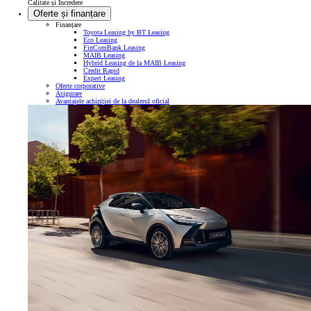
Calitate și Încredere
Oferte și finanțare
Finanțare
Toyota Leasing by BT Leasing
Eco Leasing
FinComBank Leasing
MAIB Leasing
Hybrid Leasing de la MAIB Leasing
Credit Rapid
Expert Leasing
Oferte corporative
Asigurare
Avantajele achiziției de la dealerul oficial