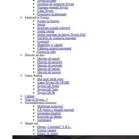
Toyota în lume
Sistemul de producție Toyota
Viziunea generală Toyota
Calea Toyota
Experiența profesională
Fabricată în Europa
Produs în Europa
Istoria
Implicare socială colectivă
Sediul central
Sediul european de design Toyota ED2
Unitățile de producție europene
Logistică
Marketing și vânzări
Călătoria noastră europeană
Europa în cifre
Dincolo de zero
Dincolo de emisii
Dincolo de restricții
Dincolo de așteptări
Dincolo de bariere
Dincolo de povești
Gazoo Racing
Mai mult decât sport
Gama Toyota GR SPORT
Toyota GR Supra
Toyota GR Yaris
Toyota GR 86
Calitate
Știai că Toyota…?
Sustenabilitatea mediului
Mobilitate ecologică
4 R pentru o planetă prosperă
Societatea durabilă
Provocări de Mediu
Guvernanță
Despre noi
Despre „Continent” S.R.L.
Posturi vacante
Relații cu clienți