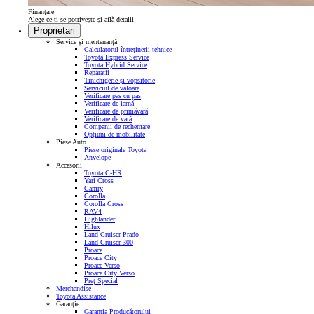
Finanțare
Alege ce ți se potrivește și află detalii
Proprietari
Service și mentenanță
Calculatorul întreținerii tehnice
Toyota Express Service
Toyota Hybrid Service
Reparații
Tinichigerie și vopsitorie
Serviciul de valoare
Verificare pas cu pas
Verificare de iarnă
Verificare de primăvară
Verificare de vară
Companii de rechemare
Opțiuni de mobilitate
Piese Auto
Piese originale Toyota
Anvelope
Accesorii
Toyota C-HR
Yari Cross
Camry
Corolla
Corolla Cross
RAV4
Highlander
Hilux
Land Cruiser Prado
Land Cruiser 300
Proace
Proace City
Proace Verso
Proace City Verso
Preț Special
Merchandise
Toyota Assistance
Garanție
Garanția Producătorului