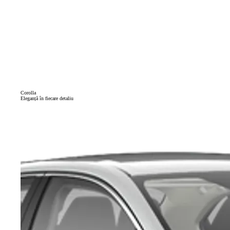
Corolla
Eleganță în fiecare detaliu