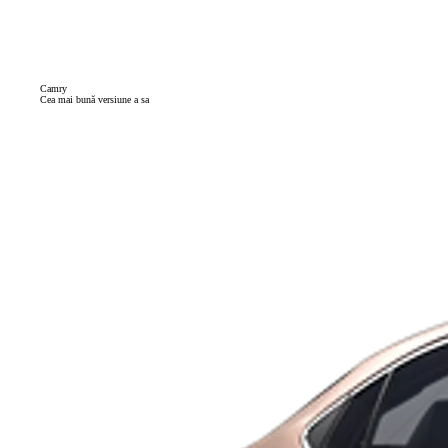
Camry
Cea mai bună versiune a sa