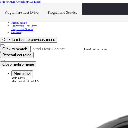
Skip to Main Content
(Press Enter)
Vreau să văd...
Click to close the reach out overlay
Programare Test Drive
Programare Service
Vreau să văd...
Mașini noi
Mașini rulate
Programare Test Drive
Programare Service
Contacte
Click to return to previous menu
Click to search
Introdu textul cautat
Resetati cautarea
Close mobile menu
Mașini noi
Yaris Cross
Mai mult decât un SUV