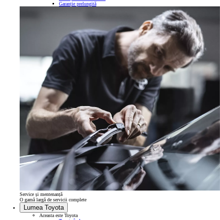
Garanție prelungită
Service și mentenanță
O gamă largă de servicii complete
Lumea Toyota
Aceasta este Toyota