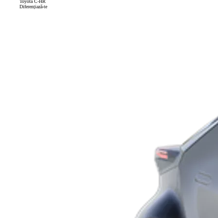
Toyota C-HR
Diferențiază-te