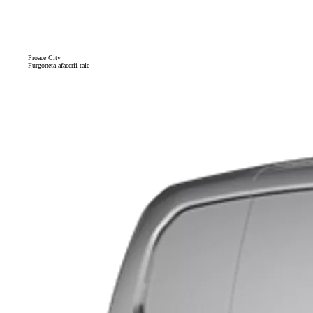
Proace City
Furgoneta afacerii tale