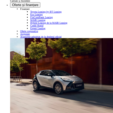
Calitate și Încredere
Oferte și finanțare
Finanțare
Toyota Leasing by BT Leasing
Eco Leasing
FinComBank Leasing
MAIB Leasing
Hybrid Leasing de la MAIB Leasing
Credit Rapid
Expert Leasing
Oferte corporative
Asigurare
Avantajele achiziției de la dealerul oficial