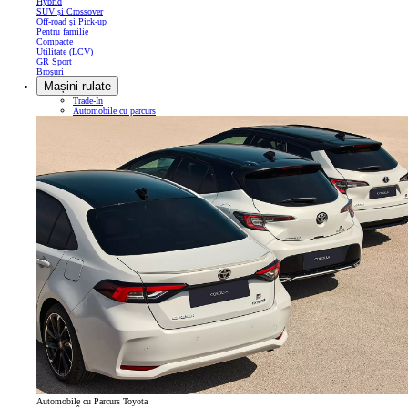
Hybrid
SUV și Crossover
Off-road și Pick-up
Pentru familie
Compacte
Utilitate (LCV)
GR Sport
Broșuri
Mașini rulate
Trade-In
Automobile cu parcurs
Automobile cu Parcurs Toyota