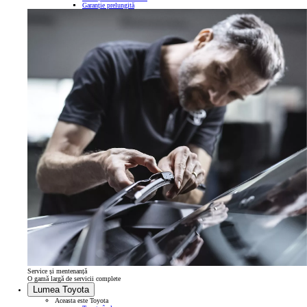
Garanție prelungită
Service și mentenanță
O gamă largă de servicii complete
Lumea Toyota
Aceasta este Toyota