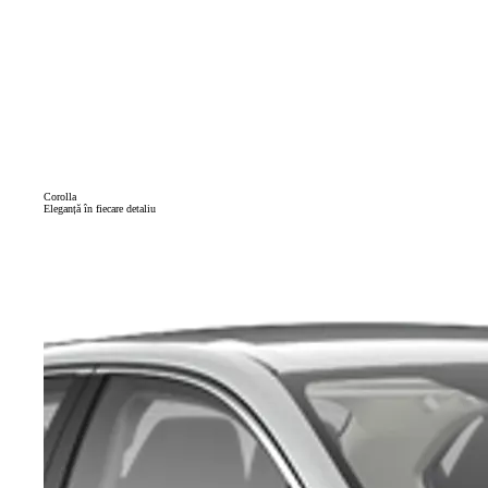
Corolla
Eleganță în fiecare detaliu