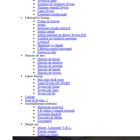
Toyota în lume
Sistemul de producție Toyota
Viziunea generală Toyota
Calea Toyota
Experiența profesională
Fabricată în Europa
Produs în Europa
Istoria
Implicare socială colectivă
Sediul central
Sediul european de design Toyota ED2
Unitățile de producție europene
Logistică
Marketing și vânzări
Călătoria noastră europeană
Europa în cifre
Dincolo de zero
Dincolo de emisii
Dincolo de restricții
Dincolo de așteptări
Dincolo de bariere
Dincolo de povești
Gazoo Racing
Mai mult decât sport
Gama Toyota GR SPORT
Toyota GR Supra
Toyota GR Yaris
Toyota GR 86
Calitate
Știai că Toyota…?
Sustenabilitatea mediului
Mobilitate ecologică
4 R pentru o planetă prosperă
Societatea durabilă
Provocări de Mediu
Guvernanță
Despre noi
Despre „Continent” S.R.L.
Posturi vacante
Relații cu clienți