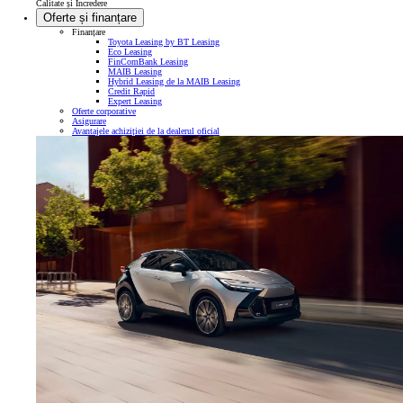
Calitate și Încredere
Oferte și finanțare
Finanțare
Toyota Leasing by BT Leasing
Eco Leasing
FinComBank Leasing
MAIB Leasing
Hybrid Leasing de la MAIB Leasing
Credit Rapid
Expert Leasing
Oferte corporative
Asigurare
Avantajele achiziției de la dealerul oficial