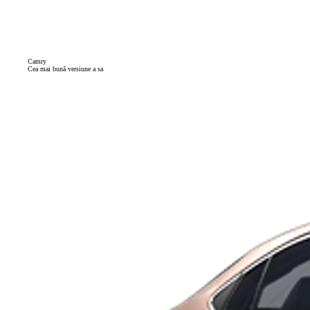
Camry
Cea mai bună versiune a sa