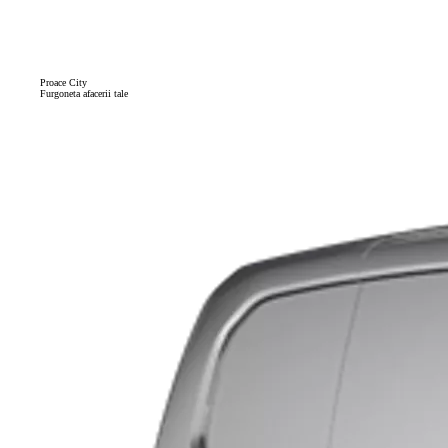
Proace City
Furgoneta afacerii tale