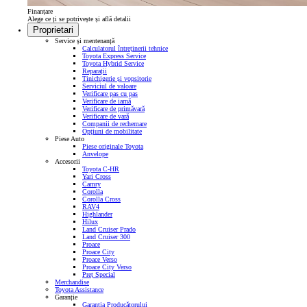
Finanțare
Alege ce ți se potrivește și află detalii
Proprietari
Service și mentenanță
Calculatorul întreținerii tehnice
Toyota Express Service
Toyota Hybrid Service
Reparații
Tinichigerie și vopsitorie
Serviciul de valoare
Verificare pas cu pas
Verificare de iarnă
Verificare de primăvară
Verificare de vară
Companii de rechemare
Opțiuni de mobilitate
Piese Auto
Piese originale Toyota
Anvelope
Accesorii
Toyota C-HR
Yari Cross
Camry
Corolla
Corolla Cross
RAV4
Highlander
Hilux
Land Cruiser Prado
Land Cruiser 300
Proace
Proace City
Proace Verso
Proace City Verso
Preț Special
Merchandise
Toyota Assistance
Garanție
Garanția Producătorului