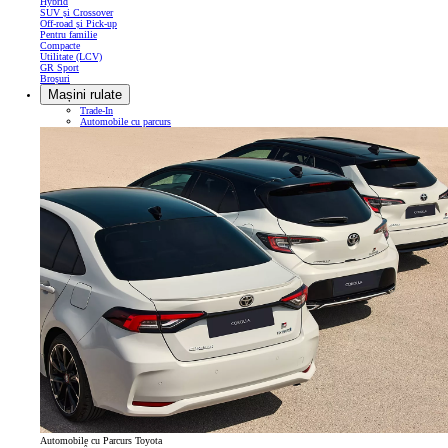
Hybrid
SUV și Crossover
Off-road și Pick-up
Pentru familie
Compacte
Utilitate (LCV)
GR Sport
Broșuri
Mașini rulate
Trade-In
Automobile cu parcurs
Automobile cu Parcurs Toyota