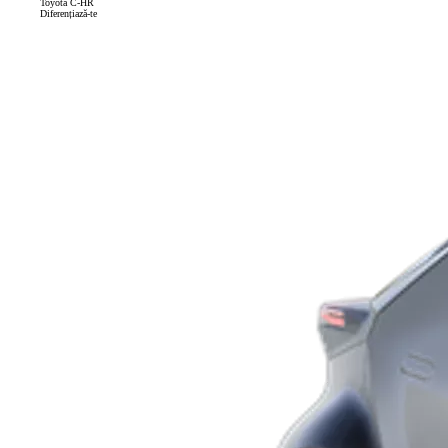
Toyota C-HR
Diferențiază-te