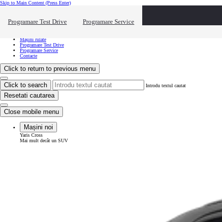
Skip to Main Content
(Press Enter)
Vreau să văd...
Click to close the reach out overlay
Programare Test Drive
Programare Service
Vreau să văd...
Mașini noi
Mașini rulate
Programare Test Drive
Programare Service
Contacte
Click to return to previous menu
Click to search
Introdu textul cautat
Resetati cautarea
Close mobile menu
Mașini noi
Yaris Cross
Mai mult decât un SUV