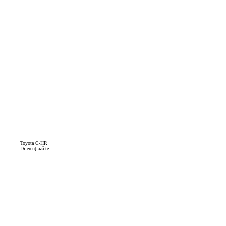
Toyota C-HR
Diferențiază-te