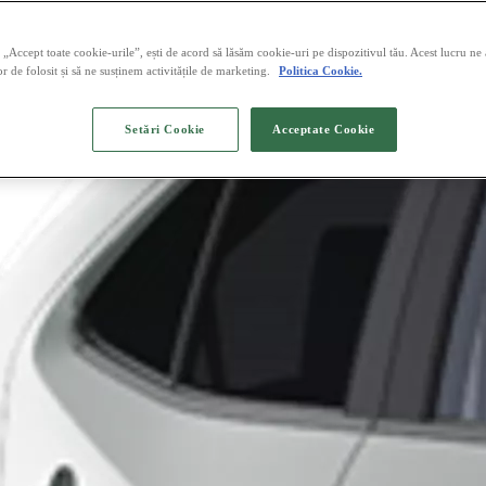
„Accept toate cookie-urile”, ești de acord să lăsăm cookie-uri pe dispozitivul tău. Acest lucru ne
or de folosit și să ne susținem activitățile de marketing.
Politica Cookie.
Setări Cookie
Acceptate Cookie