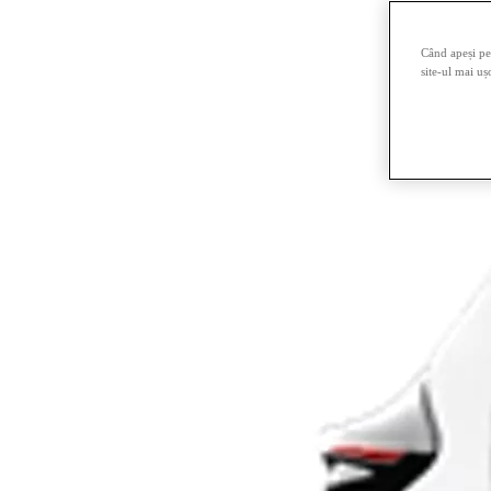
Când apeși pe 
site-ul mai uș