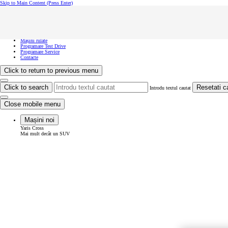
Skip to Main Content
(Press Enter)
Vreau să văd...
Click to close the reach out overlay
Vreau să văd...
Mașini noi
Mașini rulate
Programare Test Drive
Programare Service
Contacte
Click to return to previous menu
Click to search
Resetati c
Introdu textul cautat
Close mobile menu
Mașini noi
Yaris Cross
Mai mult decât un SUV