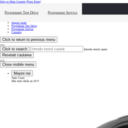
Skip to Main Content
(Press Enter)
Vreau să văd...
Click to close the reach out overlay
Programare Test Drive
Programare Service
Vreau să văd...
Mașini noi
Mașini rulate
Programare Test Drive
Programare Service
Contacte
Click to return to previous menu
Click to search
Introdu textul cautat
Resetati cautarea
Close mobile menu
Mașini noi
Yaris Cross
Mai mult decât un SUV