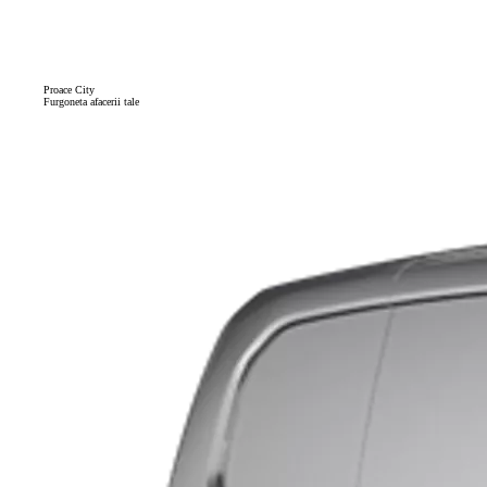
Proace City
Furgoneta afacerii tale