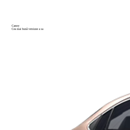
Camry
Cea mai bună versiune a sa