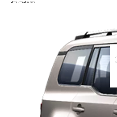
Mereu te va aduce acasă
C
f