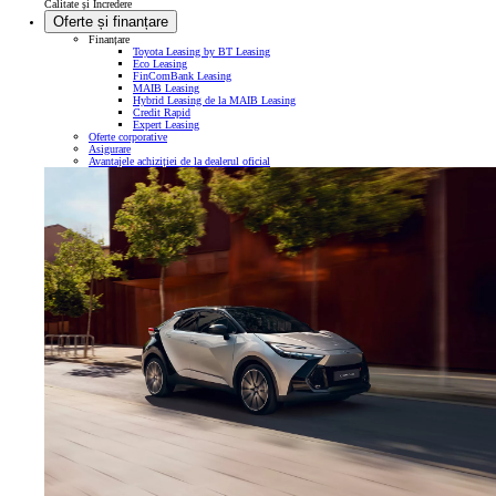
Calitate și Încredere
Oferte și finanțare
Finanțare
Toyota Leasing by BT Leasing
Eco Leasing
FinComBank Leasing
MAIB Leasing
Hybrid Leasing de la MAIB Leasing
Credit Rapid
Expert Leasing
Oferte corporative
Asigurare
Avantajele achiziției de la dealerul oficial