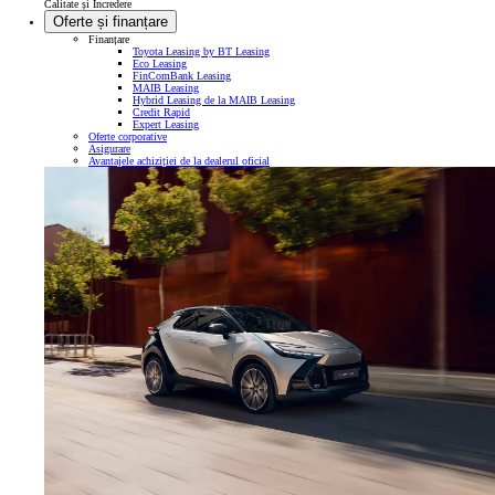
Calitate și Încredere
Oferte și finanțare
Finanțare
Toyota Leasing by BT Leasing
Eco Leasing
FinComBank Leasing
MAIB Leasing
Hybrid Leasing de la MAIB Leasing
Credit Rapid
Expert Leasing
Oferte corporative
Asigurare
Avantajele achiziției de la dealerul oficial