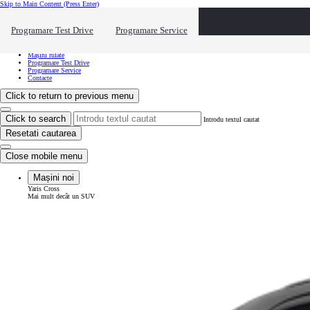
Skip to Main Content
(Press Enter)
Vreau să văd...
Click to close the reach out overlay
Programare Test Drive
Programare Service
Vreau să văd...
Mașini noi
Mașini rulate
Programare Test Drive
Programare Service
Contacte
Click to return to previous menu
Click to search
Introdu textul cautat
Resetati cautarea
Close mobile menu
Mașini noi
Yaris Cross
Mai mult decât un SUV