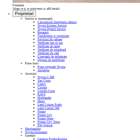
Finanțare
Alege ce ți se potrivește și află detalii
Proprietari
Service și mentenanță
Calculatorul întreținerii tehnice
Toyota Express Service
Toyota Hybrid Service
Reparații
Tinichigerie și vopsitorie
Serviciul de valoare
Verificare pas cu pas
Verificare de iarnă
Verificare de primăvară
Verificare de vară
Companii de rechemare
Opțiuni de mobilitate
Piese Auto
Piese originale Toyota
Anvelope
Accesorii
Toyota C-HR
Yari Cross
Camry
Corolla
Corolla Cross
RAV4
Highlander
Hilux
Land Cruiser Prado
Land Cruiser 300
Proace
Proace City
Proace Verso
Proace City Verso
Preț Special
Merchandise
Toyota Assistance
Garanție
Garanția Producătorului