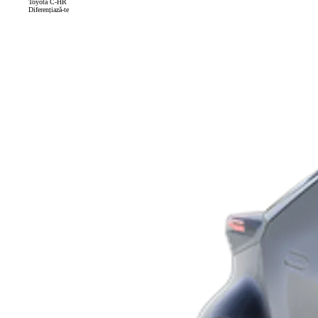
Toyota C-HR
Diferențiază-te