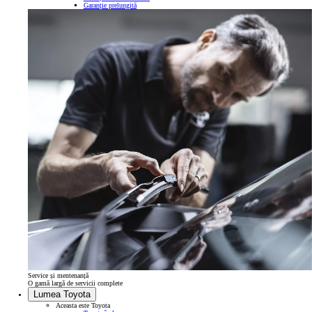
Garanție prelungită
Service și mentenanță
O gamă largă de servicii complete
Lumea Toyota
Aceasta este Toyota