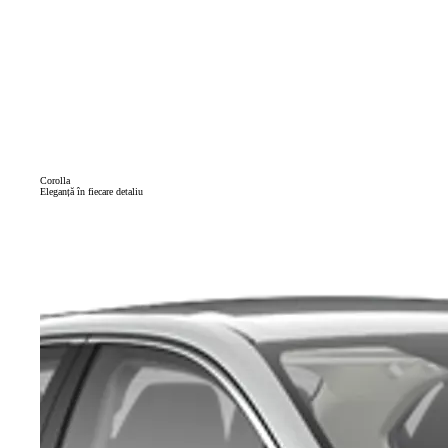
Corolla
Eleganță în fiecare detaliu