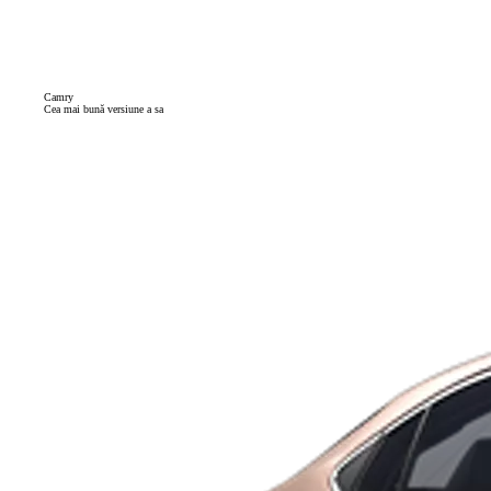
Camry
Cea mai bună versiune a sa