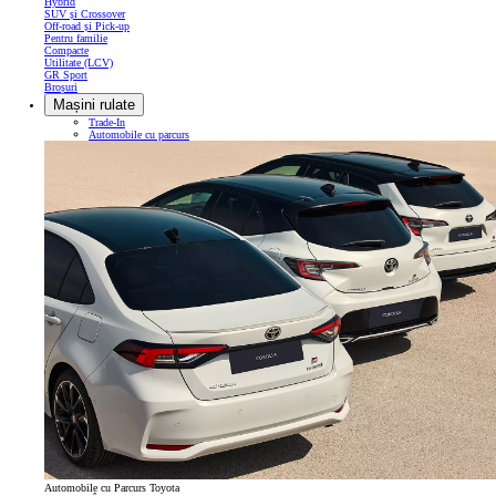
Hybrid
SUV și Crossover
Off-road și Pick-up
Pentru familie
Compacte
Utilitate (LCV)
GR Sport
Broșuri
Mașini rulate
Trade-In
Automobile cu parcurs
Automobile cu Parcurs Toyota