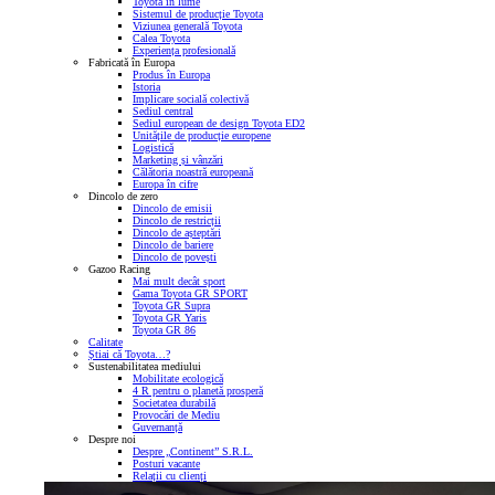
Toyota în lume
Sistemul de producție Toyota
Viziunea generală Toyota
Calea Toyota
Experiența profesională
Fabricată în Europa
Produs în Europa
Istoria
Implicare socială colectivă
Sediul central
Sediul european de design Toyota ED2
Unitățile de producție europene
Logistică
Marketing și vânzări
Călătoria noastră europeană
Europa în cifre
Dincolo de zero
Dincolo de emisii
Dincolo de restricții
Dincolo de așteptări
Dincolo de bariere
Dincolo de povești
Gazoo Racing
Mai mult decât sport
Gama Toyota GR SPORT
Toyota GR Supra
Toyota GR Yaris
Toyota GR 86
Calitate
Știai că Toyota…?
Sustenabilitatea mediului
Mobilitate ecologică
4 R pentru o planetă prosperă
Societatea durabilă
Provocări de Mediu
Guvernanță
Despre noi
Despre „Continent” S.R.L.
Posturi vacante
Relații cu clienți