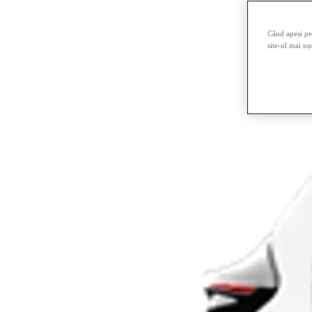
Când apeși pe 
site-ul mai uș