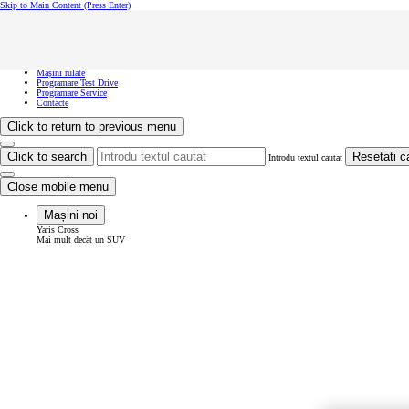
Skip to Main Content
(Press Enter)
Vreau să văd...
Click to close the reach out overlay
Vreau să văd...
Mașini noi
Mașini rulate
Programare Test Drive
Programare Service
Contacte
Click to return to previous menu
Click to search
Resetati c
Introdu textul cautat
Close mobile menu
Mașini noi
Yaris Cross
Mai mult decât un SUV