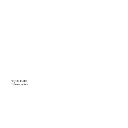
Toyota C-HR
Diferențiază-te