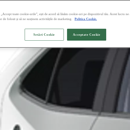
„Accept toate cookie-urile”, ești de acord să lăsăm cookie-uri pe dispozitivul tău. Acest lucru ne
or de folosit și să ne susținem activitățile de marketing.
Politica Cookie.
Setări Cookie
Acceptate Cookie