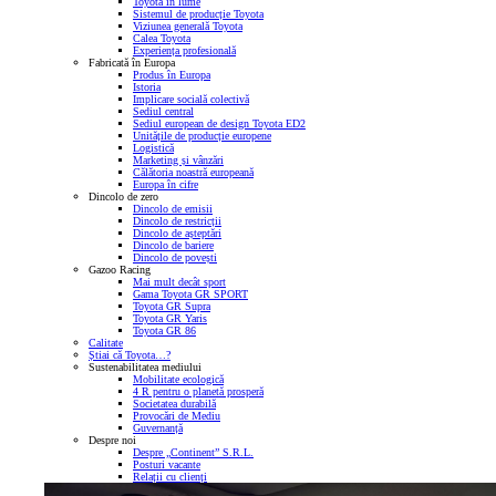
Toyota în lume
Sistemul de producție Toyota
Viziunea generală Toyota
Calea Toyota
Experiența profesională
Fabricată în Europa
Produs în Europa
Istoria
Implicare socială colectivă
Sediul central
Sediul european de design Toyota ED2
Unitățile de producție europene
Logistică
Marketing și vânzări
Călătoria noastră europeană
Europa în cifre
Dincolo de zero
Dincolo de emisii
Dincolo de restricții
Dincolo de așteptări
Dincolo de bariere
Dincolo de povești
Gazoo Racing
Mai mult decât sport
Gama Toyota GR SPORT
Toyota GR Supra
Toyota GR Yaris
Toyota GR 86
Calitate
Știai că Toyota…?
Sustenabilitatea mediului
Mobilitate ecologică
4 R pentru o planetă prosperă
Societatea durabilă
Provocări de Mediu
Guvernanță
Despre noi
Despre „Continent” S.R.L.
Posturi vacante
Relații cu clienți