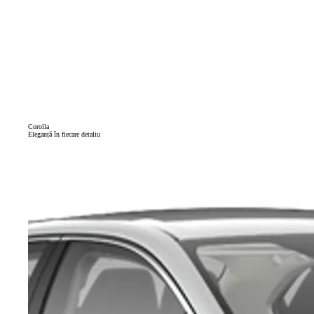
Corolla
Eleganță în fiecare detaliu