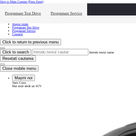
Skip to Main Content
(Press Enter)
Vreau să văd...
Click to close the reach out overlay
Programare Test Drive
Programare Service
Vreau să văd...
Mașini noi
Mașini rulate
Programare Test Drive
Programare Service
Contacte
Click to return to previous menu
Click to search
Introdu textul cautat
Resetati cautarea
Close mobile menu
Mașini noi
Yaris Cross
Mai mult decât un SUV