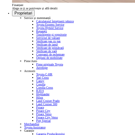
Finanțare
Alege ce ți se potrivește și află detalii
Proprietari
Service și mentenanță
Calculatorul întreținerii tehnice
Toyota Express Service
Toyota Hybrid Service
Reparații
Tinichigerie și vopsitorie
Serviciul de valoare
Verificare pas cu pas
Verificare de iarnă
Verificare de primăvară
Verificare de vară
Companii de rechemare
Opțiuni de mobilitate
Piese Auto
Piese originale Toyota
Anvelope
Accesorii
Toyota C-HR
Yari Cross
Camry
Corolla
Corolla Cross
RAV4
Highlander
Hilux
Land Cruiser Prado
Land Cruiser 300
Proace
Proace City
Proace Verso
Proace City Verso
Preț Special
Merchandise
Toyota Assistance
Garanție
Garanția Producătorului