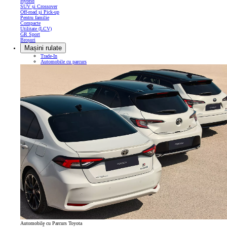
Hybrid
SUV și Crossover
Off-road și Pick-up
Pentru familie
Compacte
Utilitate (LCV)
GR Sport
Broșuri
Mașini rulate
Trade-In
Automobile cu parcurs
Automobile cu Parcurs Toyota