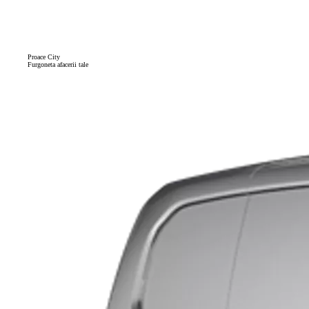
Proace City
Furgoneta afacerii tale