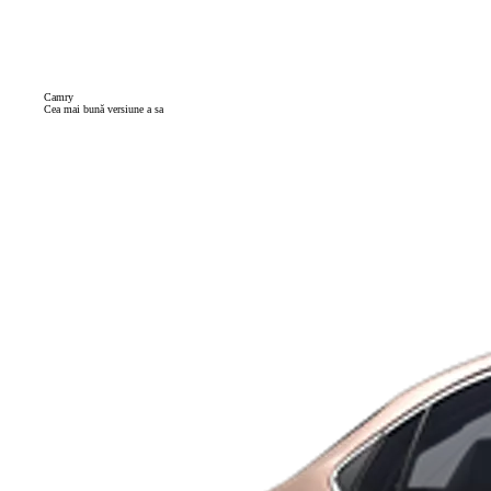
Camry
Cea mai bună versiune a sa