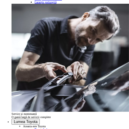
Garanție prelungită
Service și mentenanță
O gamă largă de servicii complete
Lumea Toyota
Aceasta este Toyota