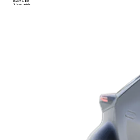
Toyota C-HR
Diferențiază-te