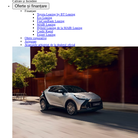
Calitate și Încredere
Oferte și finanțare
Finanțare
Toyota Leasing by BT Leasing
Eco Leasing
FinComBank Leasing
MAIB Leasing
Hybrid Leasing de la MAIB Leasing
Credit Rapid
Expert Leasing
Oferte corporative
Asigurare
Avantajele achiziției de la dealerul oficial