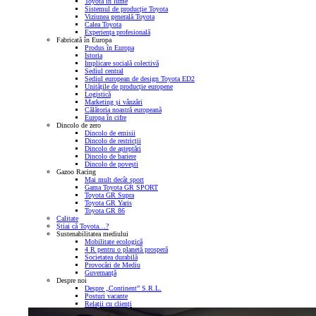
Toyota în lume
Sistemul de producție Toyota
Viziunea generală Toyota
Calea Toyota
Experiența profesională
Fabricată în Europa
Produs în Europa
Istoria
Implicare socială colectivă
Sediul central
Sediul european de design Toyota ED2
Unitățile de producție europene
Logistică
Marketing și vânzări
Călătoria noastră europeană
Europa în cifre
Dincolo de zero
Dincolo de emisii
Dincolo de restricții
Dincolo de așteptări
Dincolo de bariere
Dincolo de povești
Gazoo Racing
Mai mult decât sport
Gama Toyota GR SPORT
Toyota GR Supra
Toyota GR Yaris
Toyota GR 86
Calitate
Știai că Toyota…?
Sustenabilitatea mediului
Mobilitate ecologică
4 R pentru o planetă prosperă
Societatea durabilă
Provocări de Mediu
Guvernanță
Despre noi
Despre „Continent” S.R.L.
Posturi vacante
Relații cu clienți