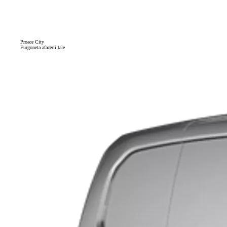
Proace City
Furgoneta afacerii tale