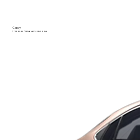
Camry
Cea mai bună versiune a sa