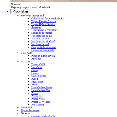
Finanțare
Alege ce ți se potrivește și află detalii
Proprietari
Service și mentenanță
Calculatorul întreținerii tehnice
Toyota Express Service
Toyota Hybrid Service
Reparații
Tinichigerie și vopsitorie
Serviciul de valoare
Verificare pas cu pas
Verificare de iarnă
Verificare de primăvară
Verificare de vară
Companii de rechemare
Opțiuni de mobilitate
Piese Auto
Piese originale Toyota
Anvelope
Accesorii
Toyota C-HR
Yari Cross
Camry
Corolla
Corolla Cross
RAV4
Highlander
Hilux
Land Cruiser Prado
Land Cruiser 300
Proace
Proace City
Proace Verso
Proace City Verso
Preț Special
Merchandise
Toyota Assistance
Garanție
Garanția Producătorului