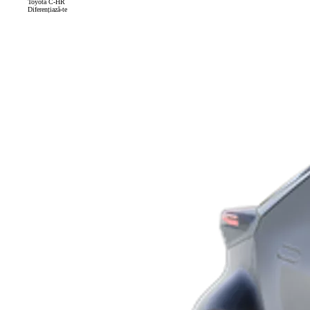
Toyota C-HR
Diferențiază-te