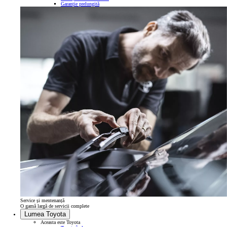
Garanție prelungită
Service și mentenanță
O gamă largă de servicii complete
Lumea Toyota
Aceasta este Toyota