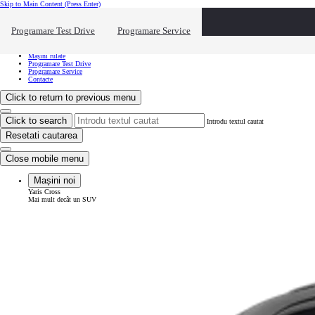
Skip to Main Content
(Press Enter)
Vreau să văd...
Click to close the reach out overlay
Programare Test Drive
Programare Service
Vreau să văd...
Mașini noi
Mașini rulate
Programare Test Drive
Programare Service
Contacte
Click to return to previous menu
Click to search
Introdu textul cautat
Resetati cautarea
Close mobile menu
Mașini noi
Yaris Cross
Mai mult decât un SUV