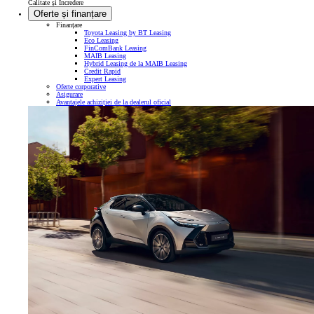
Calitate și Încredere
Oferte și finanțare
Finanțare
Toyota Leasing by BT Leasing
Eco Leasing
FinComBank Leasing
MAIB Leasing
Hybrid Leasing de la MAIB Leasing
Credit Rapid
Expert Leasing
Oferte corporative
Asigurare
Avantajele achiziției de la dealerul oficial