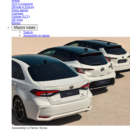
Hybrid
SUV și Crossover
Off-road și Pick-up
Pentru familie
Compacte
Utilitate (LCV)
GR Sport
Broșuri
Mașini rulate
Trade-In
Automobile cu parcurs
Automobile cu Parcurs Toyota