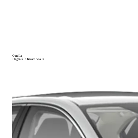
Corolla
Eleganță în fiecare detaliu