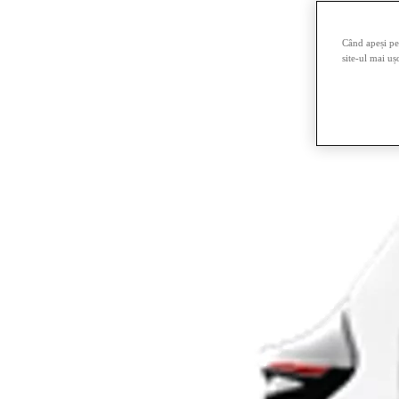
Când apeși pe 
site-ul mai uș