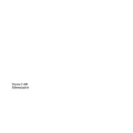
Toyota C-HR
Diferențiază-te