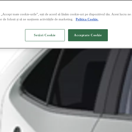
„Accept toate cookie-urile”, ești de acord să lăsăm cookie-uri pe dispozitivul tău. Acest lucru ne
or de folosit și să ne susținem activitățile de marketing.
Politica Cookie.
Setări Cookie
Acceptate Cookie