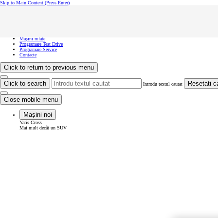
Skip to Main Content
(Press Enter)
Vreau să văd...
Click to close the reach out overlay
Vreau să văd...
Mașini noi
Mașini rulate
Programare Test Drive
Programare Service
Contacte
Click to return to previous menu
Click to search
Resetati c
Introdu textul cautat
Close mobile menu
Mașini noi
Yaris Cross
Mai mult decât un SUV