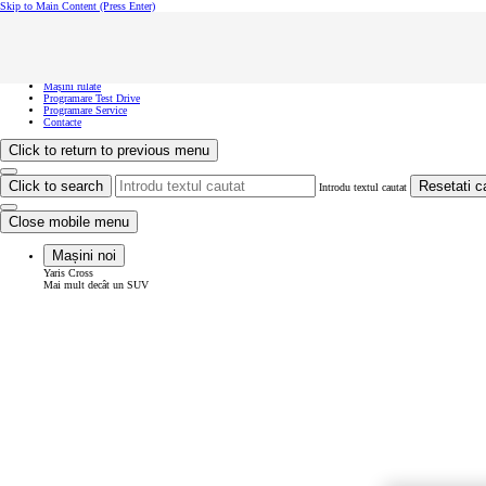
Skip to Main Content
(Press Enter)
Vreau să văd...
Click to close the reach out overlay
Vreau să văd...
Mașini noi
Mașini rulate
Programare Test Drive
Programare Service
Contacte
Click to return to previous menu
Click to search
Resetati c
Introdu textul cautat
Close mobile menu
Mașini noi
Yaris Cross
Mai mult decât un SUV