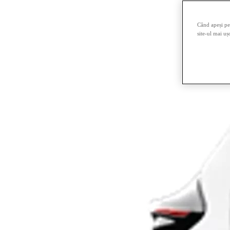
Când apeși pe 
site-ul mai uș