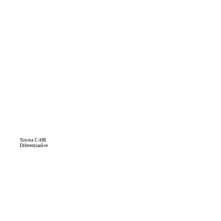
Toyota C-HR
Diferențiază-te