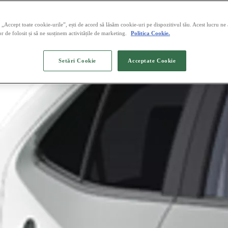
„Accept toate cookie-urile”, ești de acord să lăsăm cookie-uri pe dispozitivul tău. Acest lucru ne
or de folosit și să ne susținem activitățile de marketing.
Politica Cookie.
Setări Cookie
Acceptate Cookie