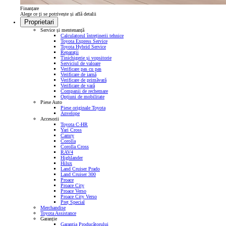
Finanțare
Alege ce ți se potrivește și află detalii
Proprietari
Service și mentenanță
Calculatorul întreținerii tehnice
Toyota Express Service
Toyota Hybrid Service
Reparații
Tinichigerie și vopsitorie
Serviciul de valoare
Verificare pas cu pas
Verificare de iarnă
Verificare de primăvară
Verificare de vară
Companii de rechemare
Opțiuni de mobilitate
Piese Auto
Piese originale Toyota
Anvelope
Accesorii
Toyota C-HR
Yari Cross
Camry
Corolla
Corolla Cross
RAV4
Highlander
Hilux
Land Cruiser Prado
Land Cruiser 300
Proace
Proace City
Proace Verso
Proace City Verso
Preț Special
Merchandise
Toyota Assistance
Garanție
Garanția Producătorului