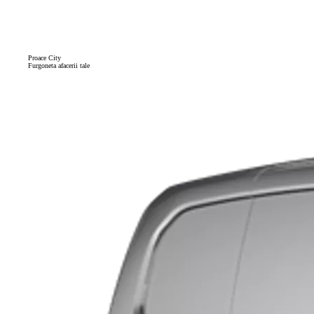
Proace City
Furgoneta afacerii tale