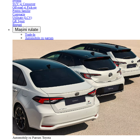
Hybrid
SUV și Crossover
Off-road și Pick-up
Pentru familie
Compacte
Utilitate (LCV)
GR Sport
Broșuri
Mașini rulate
Trade-In
Automobile cu parcurs
Automobile cu Parcurs Toyota