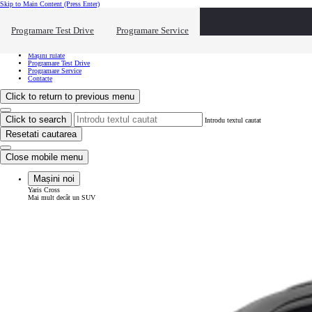
Skip to Main Content
(Press Enter)
Vreau să văd...
Click to close the reach out overlay
Programare Test Drive
Programare Service
Vreau să văd...
Mașini noi
Mașini rulate
Programare Test Drive
Programare Service
Contacte
Click to return to previous menu
Click to search
Introdu textul cautat
Resetati cautarea
Close mobile menu
Mașini noi
Yaris Cross
Mai mult decât un SUV