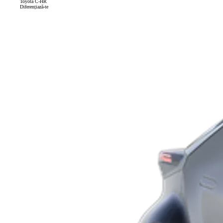
Toyota C-HR
Diferențiază-te