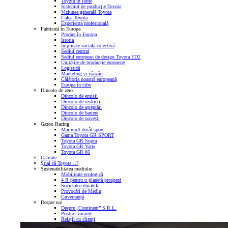
Toyota în lume
Sistemul de producție Toyota
Viziunea generală Toyota
Calea Toyota
Experiența profesională
Fabricată în Europa
Produs în Europa
Istoria
Implicare socială colectivă
Sediul central
Sediul european de design Toyota ED2
Unitățile de producție europene
Logistică
Marketing și vânzări
Călătoria noastră europeană
Europa în cifre
Dincolo de zero
Dincolo de emisii
Dincolo de restricții
Dincolo de așteptări
Dincolo de bariere
Dincolo de povești
Gazoo Racing
Mai mult decât sport
Gama Toyota GR SPORT
Toyota GR Supra
Toyota GR Yaris
Toyota GR 86
Calitate
Știai că Toyota…?
Sustenabilitatea mediului
Mobilitate ecologică
4 R pentru o planetă prosperă
Societatea durabilă
Provocări de Mediu
Guvernanță
Despre noi
Despre „Continent” S.R.L.
Posturi vacante
Relații cu clienți