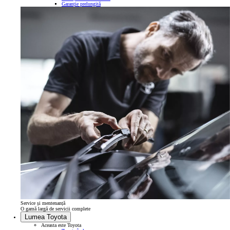
Garanție prelungită
Service și mentenanță
O gamă largă de servicii complete
Lumea Toyota
Aceasta este Toyota