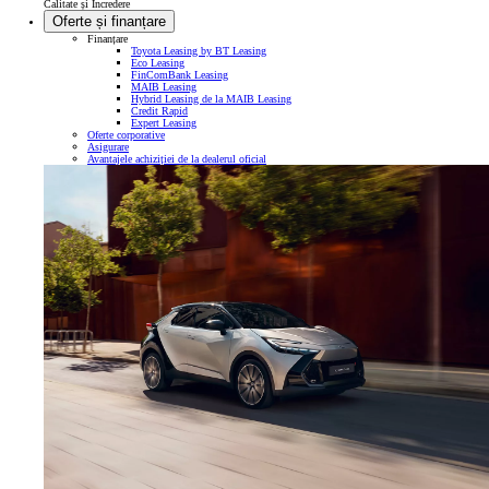
Calitate și Încredere
Oferte și finanțare
Finanțare
Toyota Leasing by BT Leasing
Eco Leasing
FinComBank Leasing
MAIB Leasing
Hybrid Leasing de la MAIB Leasing
Credit Rapid
Expert Leasing
Oferte corporative
Asigurare
Avantajele achiziției de la dealerul oficial