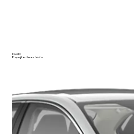
Corolla
Eleganță în fiecare detaliu