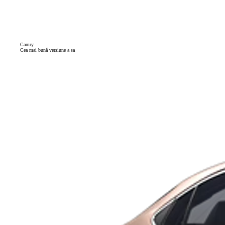
Camry
Cea mai bună versiune a sa