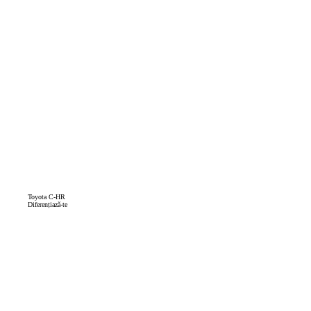
Toyota C-HR
Diferențiază-te