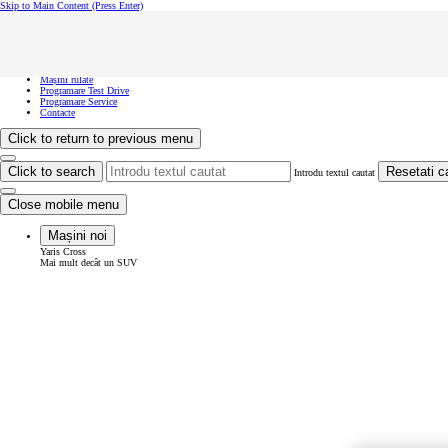
Skip to Main Content
(Press Enter)
Vreau să văd...
Click to close the reach out overlay
Vreau să văd...
Mașini noi
Mașini rulate
Programare Test Drive
Programare Service
Contacte
Click to return to previous menu
Click to search
Resetati c
Introdu textul cautat
Close mobile menu
Mașini noi
Yaris Cross
Mai mult decât un SUV