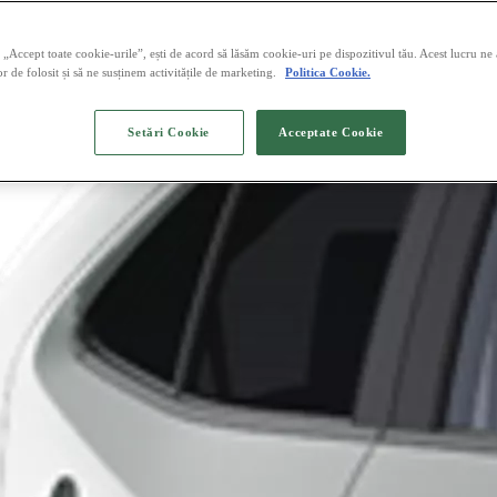
„Accept toate cookie-urile”, ești de acord să lăsăm cookie-uri pe dispozitivul tău. Acest lucru ne
or de folosit și să ne susținem activitățile de marketing.
Politica Cookie.
Setări Cookie
Acceptate Cookie