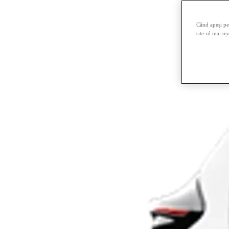
Când apeși pe 
site-ul mai uș