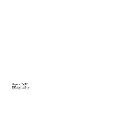
Toyota C-HR
Diferențiază-te