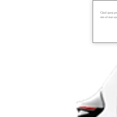
Când apeși pe 
site-ul mai uș