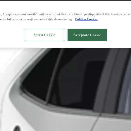
„Accept toate cookie-urile”, ești de acord să lăsăm cookie-uri pe dispozitivul tău. Acest lucru ne
or de folosit și să ne susținem activitățile de marketing.
Politica Cookie.
Setări Cookie
Acceptate Cookie