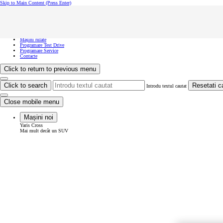
Skip to Main Content
(Press Enter)
Vreau să văd...
Click to close the reach out overlay
Vreau să văd...
Mașini noi
Mașini rulate
Programare Test Drive
Programare Service
Contacte
Click to return to previous menu
Click to search
Resetati c
Introdu textul cautat
Close mobile menu
Mașini noi
Yaris Cross
Mai mult decât un SUV