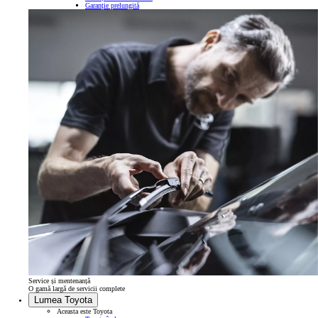
Garanție prelungită
Service și mentenanță
O gamă largă de servicii complete
Lumea Toyota
Aceasta este Toyota