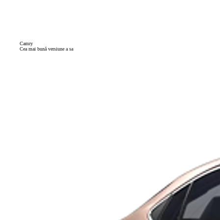
Camry
Cea mai bună versiune a sa