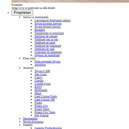
Finanțare
Alege ce ți se potrivește și află detalii
Proprietari
Service și mentenanță
Calculatorul întreținerii tehnice
Toyota Express Service
Toyota Hybrid Service
Reparații
Tinichigerie și vopsitorie
Serviciul de valoare
Verificare pas cu pas
Verificare de iarnă
Verificare de primăvară
Verificare de vară
Companii de rechemare
Opțiuni de mobilitate
Piese Auto
Piese originale Toyota
Anvelope
Accesorii
Toyota C-HR
Yari Cross
Camry
Corolla
Corolla Cross
RAV4
Highlander
Hilux
Land Cruiser Prado
Land Cruiser 300
Proace
Proace City
Proace Verso
Proace City Verso
Preț Special
Merchandise
Toyota Assistance
Garanție
Garanția Producătorului