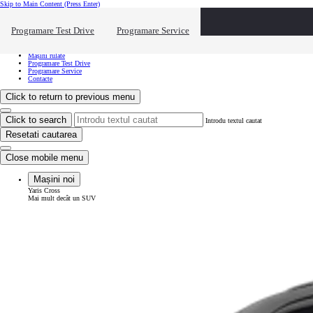
Skip to Main Content
(Press Enter)
Vreau să văd...
Click to close the reach out overlay
Programare Test Drive
Programare Service
Vreau să văd...
Mașini noi
Mașini rulate
Programare Test Drive
Programare Service
Contacte
Click to return to previous menu
Click to search
Introdu textul cautat
Resetati cautarea
Close mobile menu
Mașini noi
Yaris Cross
Mai mult decât un SUV