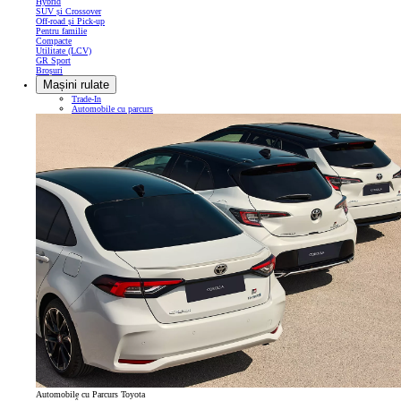
Hybrid
SUV și Crossover
Off-road și Pick-up
Pentru familie
Compacte
Utilitate (LCV)
GR Sport
Broșuri
Mașini rulate
Trade-In
Automobile cu parcurs
Automobile cu Parcurs Toyota