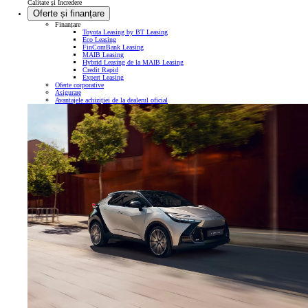
Calitate și Încredere
Oferte și finanțare
Finanțare
Toyota Leasing by BT Leasing
Eco Leasing
FinComBank Leasing
MAIB Leasing
Hybrid Leasing de la MAIB Leasing
Credit Rapid
Expert Leasing
Oferte corporative
Asigurare
Avantajele achiziției de la dealerul oficial