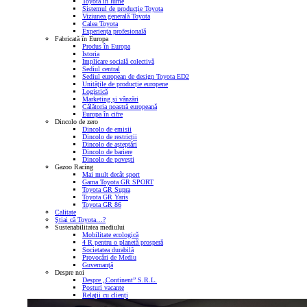
Toyota în lume
Sistemul de producție Toyota
Viziunea generală Toyota
Calea Toyota
Experiența profesională
Fabricată în Europa
Produs în Europa
Istoria
Implicare socială colectivă
Sediul central
Sediul european de design Toyota ED2
Unitățile de producție europene
Logistică
Marketing și vânzări
Călătoria noastră europeană
Europa în cifre
Dincolo de zero
Dincolo de emisii
Dincolo de restricții
Dincolo de așteptări
Dincolo de bariere
Dincolo de povești
Gazoo Racing
Mai mult decât sport
Gama Toyota GR SPORT
Toyota GR Supra
Toyota GR Yaris
Toyota GR 86
Calitate
Știai că Toyota…?
Sustenabilitatea mediului
Mobilitate ecologică
4 R pentru o planetă prosperă
Societatea durabilă
Provocări de Mediu
Guvernanță
Despre noi
Despre „Continent” S.R.L.
Posturi vacante
Relații cu clienți