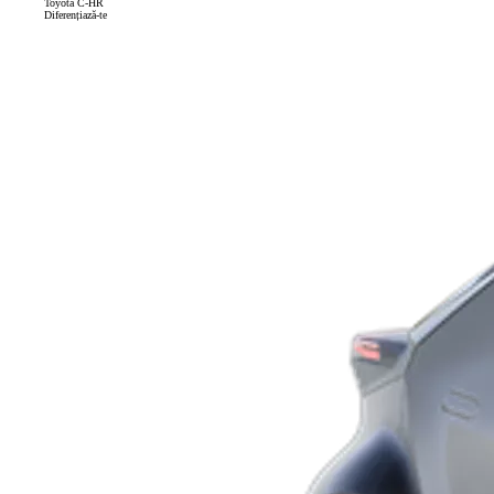
Toyota C-HR
Diferențiază-te