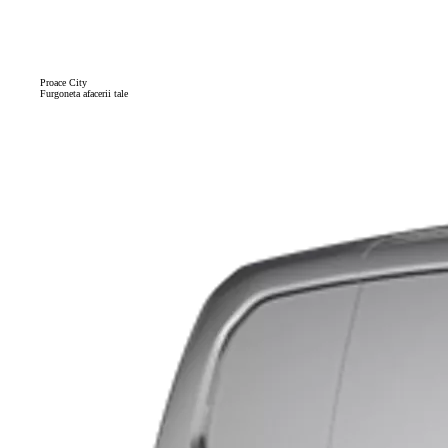
Proace City
Furgoneta afacerii tale