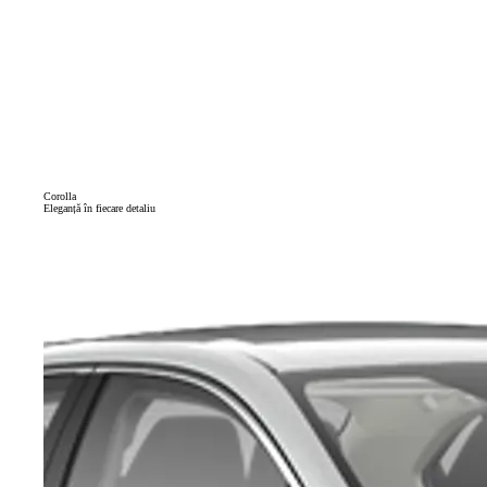
Corolla
Eleganță în fiecare detaliu