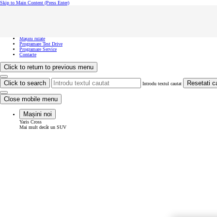
Skip to Main Content
(Press Enter)
Vreau să văd...
Click to close the reach out overlay
Vreau să văd...
Mașini noi
Mașini rulate
Programare Test Drive
Programare Service
Contacte
Click to return to previous menu
Click to search
Resetati c
Introdu textul cautat
Close mobile menu
Mașini noi
Yaris Cross
Mai mult decât un SUV