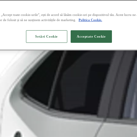
„Accept toate cookie-urile”, ești de acord să lăsăm cookie-uri pe dispozitivul tău. Acest lucru ne
or de folosit și să ne susținem activitățile de marketing.
Politica Cookie.
Setări Cookie
Acceptate Cookie