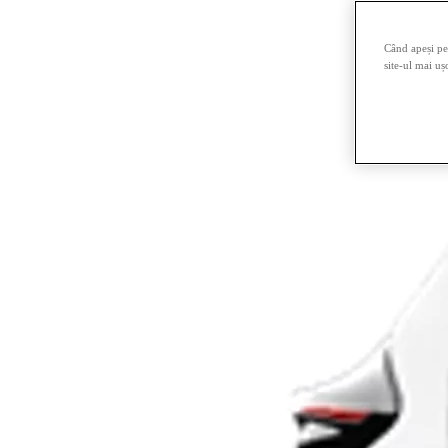
Când apeși pe 
site-ul mai uș