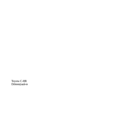
Toyota C-HR
Diferențiază-te