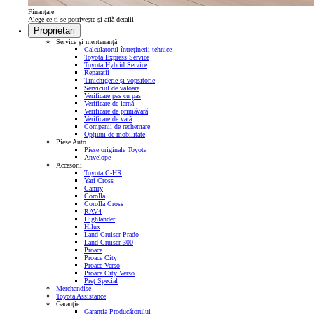
Finanțare
Alege ce ți se potrivește și află detalii
Proprietari
Service și mentenanță
Calculatorul întreținerii tehnice
Toyota Express Service
Toyota Hybrid Service
Reparații
Tinichigerie și vopsitorie
Serviciul de valoare
Verificare pas cu pas
Verificare de iarnă
Verificare de primăvară
Verificare de vară
Companii de rechemare
Opțiuni de mobilitate
Piese Auto
Piese originale Toyota
Anvelope
Accesorii
Toyota C-HR
Yari Cross
Camry
Corolla
Corolla Cross
RAV4
Highlander
Hilux
Land Cruiser Prado
Land Cruiser 300
Proace
Proace City
Proace Verso
Proace City Verso
Preț Special
Merchandise
Toyota Assistance
Garanție
Garanția Producătorului