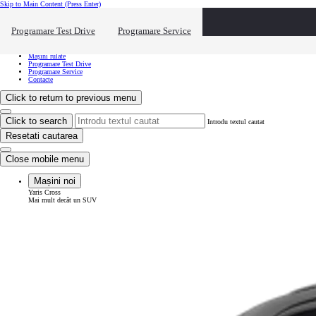
Skip to Main Content
(Press Enter)
Vreau să văd...
Click to close the reach out overlay
Programare Test Drive
Programare Service
Vreau să văd...
Mașini noi
Mașini rulate
Programare Test Drive
Programare Service
Contacte
Click to return to previous menu
Click to search
Introdu textul cautat
Resetati cautarea
Close mobile menu
Mașini noi
Yaris Cross
Mai mult decât un SUV