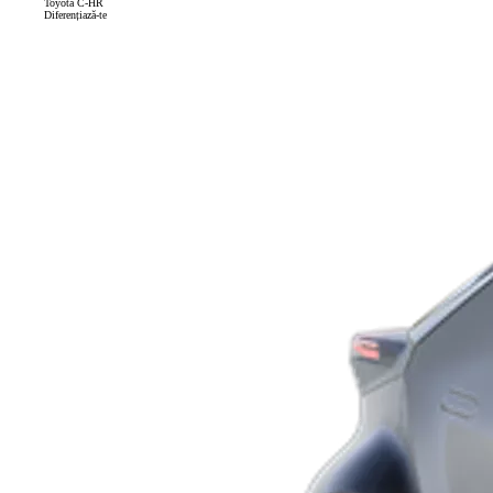
Toyota C-HR
Diferențiază-te