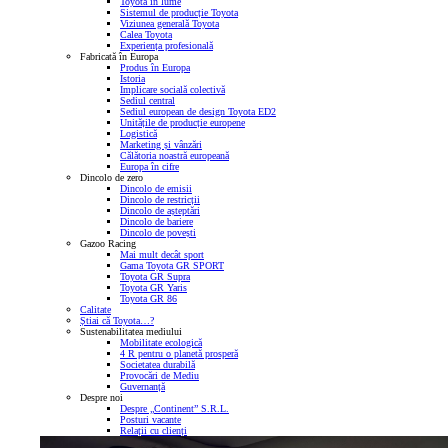
Toyota în lume
Sistemul de producție Toyota
Viziunea generală Toyota
Calea Toyota
Experiența profesională
Fabricată în Europa
Produs în Europa
Istoria
Implicare socială colectivă
Sediul central
Sediul european de design Toyota ED2
Unitățile de producție europene
Logistică
Marketing și vânzări
Călătoria noastră europeană
Europa în cifre
Dincolo de zero
Dincolo de emisii
Dincolo de restricții
Dincolo de așteptări
Dincolo de bariere
Dincolo de povești
Gazoo Racing
Mai mult decât sport
Gama Toyota GR SPORT
Toyota GR Supra
Toyota GR Yaris
Toyota GR 86
Calitate
Știai că Toyota…?
Sustenabilitatea mediului
Mobilitate ecologică
4 R pentru o planetă prosperă
Societatea durabilă
Provocări de Mediu
Guvernanță
Despre noi
Despre „Continent” S.R.L.
Posturi vacante
Relații cu clienți