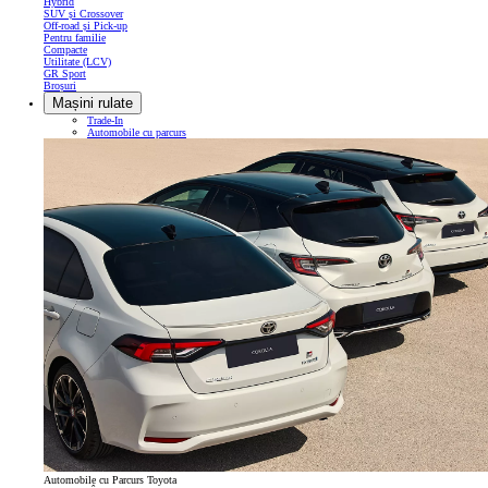
Hybrid
SUV și Crossover
Off-road și Pick-up
Pentru familie
Compacte
Utilitate (LCV)
GR Sport
Broșuri
Mașini rulate
Trade-In
Automobile cu parcurs
Automobile cu Parcurs Toyota