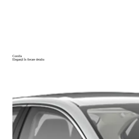
Corolla
Eleganță în fiecare detaliu