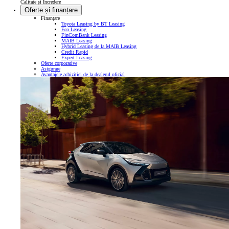
Calitate și Încredere
Oferte și finanțare
Finanțare
Toyota Leasing by BT Leasing
Eco Leasing
FinComBank Leasing
MAIB Leasing
Hybrid Leasing de la MAIB Leasing
Credit Rapid
Expert Leasing
Oferte corporative
Asigurare
Avantajele achiziției de la dealerul oficial