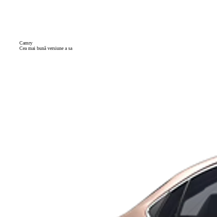
Camry
Cea mai bună versiune a sa