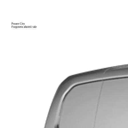
Proace City
Furgoneta afacerii tale