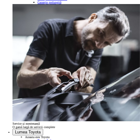
Garanție prelungită
Service și mentenanță
O gamă largă de servicii complete
Lumea Toyota
Aceasta este Toyota